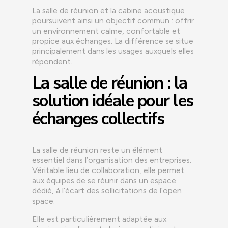
La salle de réunion et la cabine acoustique
poursuivent ainsi un objectif commun : offrir
un environnement calme, confortable et
propice aux échanges. La différence se situe
principalement dans les usages auxquels elles
répondent.
La salle de réunion : la
solution idéale pour les
échanges collectifs
La salle de réunion reste un élément
essentiel dans l’organisation des entreprises.
Véritable lieu de collaboration, elle permet
aux équipes de se réunir dans un espace
dédié, à l’écart des sollicitations de l’open
space.
Elle est particulièrement adaptée aux