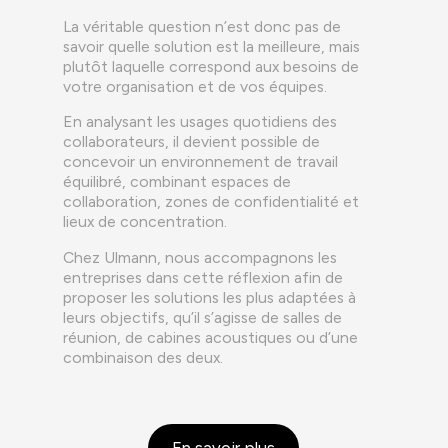
La véritable question n’est donc pas de
savoir quelle solution est la meilleure, mais
plutôt laquelle correspond aux besoins de
votre organisation et de vos équipes.
En analysant les usages quotidiens des
collaborateurs, il devient possible de
concevoir un environnement de travail
équilibré, combinant espaces de
collaboration, zones de confidentialité et
lieux de concentration.
Chez Ulmann, nous accompagnons les
entreprises dans cette réflexion afin de
proposer les solutions les plus adaptées à
leurs objectifs, qu’il s’agisse de salles de
réunion, de cabines acoustiques ou d’une
combinaison des deux.
En savoir plus