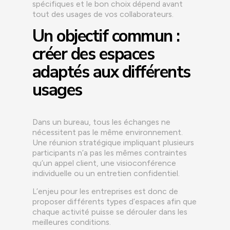
spécifiques et le bon choix dépend avant
tout des usages de vos collaborateurs.
Un objectif commun :
créer des espaces
adaptés aux différents
usages
Dans un bureau, tous les échanges ne
nécessitent pas le même environnement.
Une réunion stratégique impliquant plusieurs
participants n’a pas les mêmes contraintes
qu’un appel client, une visioconférence
individuelle ou un entretien confidentiel.
L’enjeu pour les entreprises est donc de
proposer différents types d’espaces afin que
chaque activité puisse se dérouler dans les
meilleures conditions.