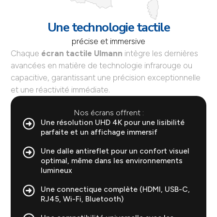
Une technologie tactile
précise et immersive
Chaque
écran tactile Ulmann
intègre les dernières
avancées en matière de technologie infrarouge ou
capacitive, garantissant une précision exceptionnelle
et une réactivité immédiate.
Nos écrans offrent :
Une résolution UHD 4K pour une lisibilité
parfaite et un affichage immersif
Une dalle antireflet pour un confort visuel
optimal, même dans les environnements
lumineux
Une connectique complète (HDMI, USB-C,
RJ45, Wi-Fi, Bluetooth)