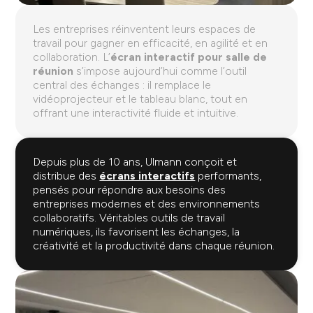
Les entreprises réinventent leurs espaces de
travail pour gagner en efficacité, en agilité et en
collaboration. L’
écran interactif pour salle de
réunion
s’impose aujourd’hui comme l’outil
central des échanges : il remplace le
vidéoprojecteur et le tableau blanc, tout en
offrant une interactivité fluide et intuitive.
Depuis plus de 10 ans, Ulmann conçoit et
distribue des
écrans interactifs
performants,
pensés pour répondre aux besoins des
entreprises modernes et des environnements
collaboratifs. Véritables outils de travail
numériques, ils favorisent les échanges, la
créativité et la productivité dans chaque réunion.