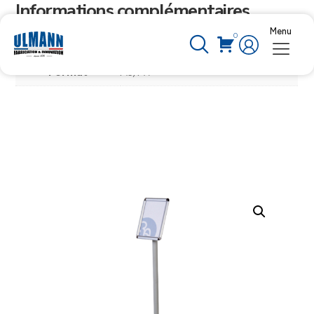
Informations complémentaires
Menu
0
Poids
ND
Format
A3, A4