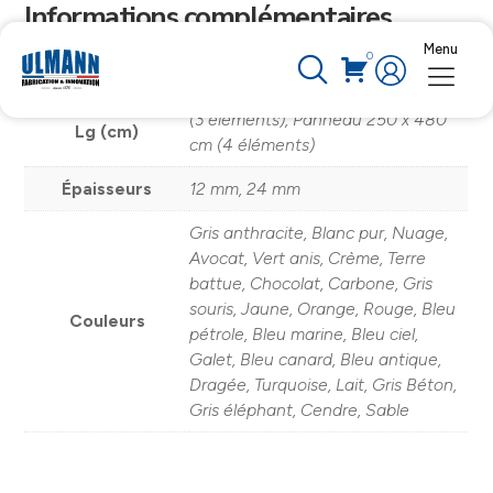
Informations complémentaires
Menu
0
Panneau 140 x 240 cm (2
Forme -
éléments), Panneau 140 x 360 cm
Dimensions Ht x
(3 éléments), Panneau 250 x 480
Lg (cm)
cm (4 éléments)
Épaisseurs
12 mm, 24 mm
Gris anthracite, Blanc pur, Nuage,
Avocat, Vert anis, Crème, Terre
battue, Chocolat, Carbone, Gris
souris, Jaune, Orange, Rouge, Bleu
Couleurs
pétrole, Bleu marine, Bleu ciel,
Galet, Bleu canard, Bleu antique,
Dragée, Turquoise, Lait, Gris Béton,
Gris éléphant, Cendre, Sable