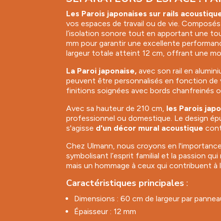
Les Parois japonaises sur rails acoustiqu
vos espaces de travail ou de vie. Compos
l’isolation sonore tout en apportant une t
mm pour garantir une excellente performanc
largeur totale atteint 12 cm, offrant une m
La Paroi japonaise
,
avec son rail en alumin
peuvent être personnalisés en fonction de vo
finitions soignées avec bords chanfreinés ou
Avec sa hauteur de 210 cm,
les Parois japo
professionnel ou domestique. Le design épuré
s'agisse
d'un
décor mural acoustique
cont
Chez Ulmann, nous croyons en l'importance 
symbolisant l’esprit familial et la passion q
mais un hommage à ceux qui contribuent à la
Caractéristiques principales
:
Dimensions : 60 cm de largeur par panne
Épaisseur : 12 mm