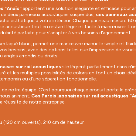
es "Anaïs"
apportent une solution élégante et efficace pour a
és de deux panneaux acoustiques suspendus,
ces
panneaux ac
ouche esthétique à votre intérieur. Chaque panneau mesure 60 
e acoustique tout en restant léger et facile à manœuvrer. Lor
odularité parfaite pour s’adapter à vos besoins d'agencement.
ium laqué blanc, permet une manœuvre manuelle simple et fluid
s besoins, avec des options telles que l'impression de visuels, 
 angles arrondis ou droits.
naises sur rail acoustiques
s'intègrent parfaitement dans n’im
 et les multiples possibilités de coloris en font un choix idéal
emporain ou d'une séparation fonctionnelle.
de notre équipe. C’est pourquoi chaque produit porte le prén
ui nous animent.
Ces Parois japonaises sur rail acoustiques “A
 réussite de notre entreprise.
au (120 cm ouverts), 210 cm de hauteur