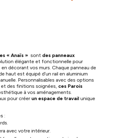
ues « Anaïs »
sont
des
panneaux
lution élégante et fonctionnelle pour
ut en décorant vos murs. Chaque panneau de
e haut est équipé d’un rail en aluminium
anuelle. Personnalisables avec des options
e et des finitions soignées,
ces P
arois
 esthétique à vos aménagements.
éaux pour créer
un espace de travail
unique
s :
rds.
ra avec votre intérieur.