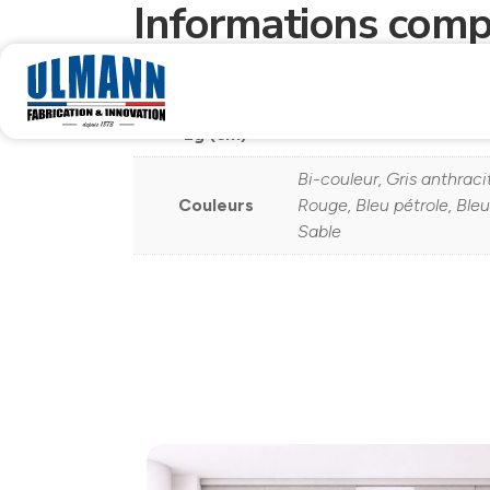
Informations comp
Format -
Dimensions Ht x
H210x120
Lg (cm)
Bi-couleur, Gris anthraci
Couleurs
Rouge, Bleu pétrole, Bleu
Sable