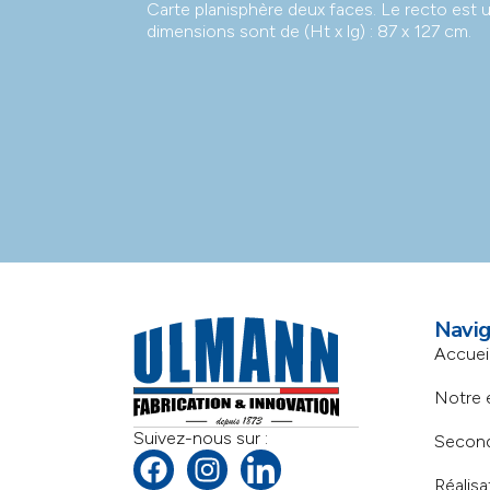
Carte planisphère deux faces. Le recto est u
dimensions sont de (Ht x lg) : 87 x 127 cm.
Navig
Accuei
Notre 
Suivez-nous sur :
Secon
Réalisa