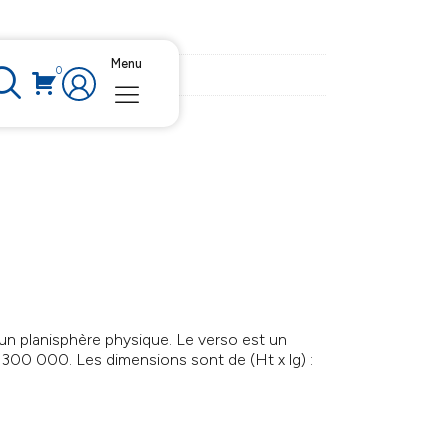
Menu
0
 un planisphère physique. Le verso est un
33 300 000. Les dimensions sont de (Ht x lg) :