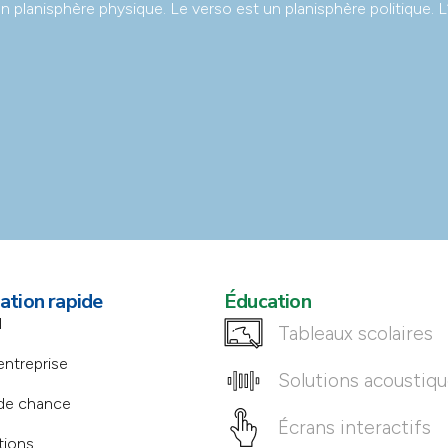
n planisphère physique. Le verso est un planisphère politique. 
ation rapide
Éducation
l
Tableaux scolaires
entreprise
Solutions acoustiq
de chance
Écrans interactifs
tions