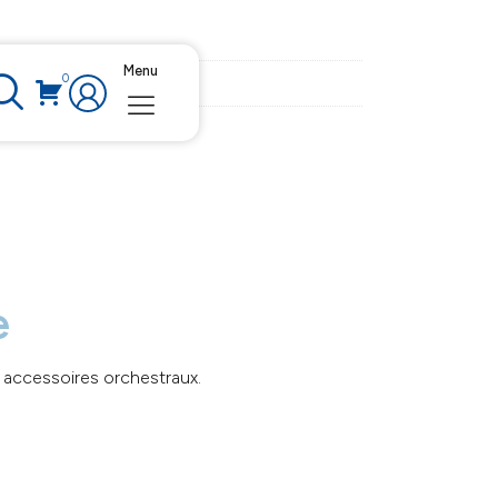
Menu
0
e
 accessoires orchestraux.