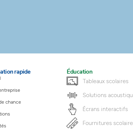
ation rapide
Éducation
l
Tableaux scolaires
entreprise
Solutions acoustiq
de chance
Écrans interactifs
tions
Fournitures scolair
tés