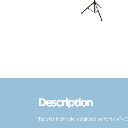
Description
Tablette inclinable métallique perforée 47×3