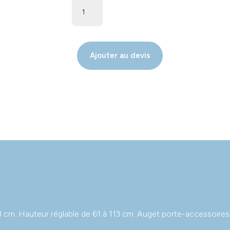
Ajouter au devis
3 cm. Hauteur réglable de 61 à 113 cm. Auget porte-accessoires. 