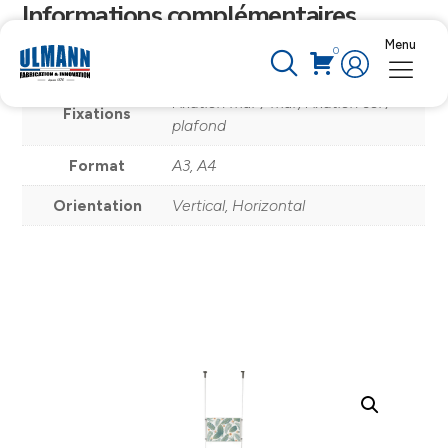
Informations complémentaires
Menu
0
Poids
ND
Fixation mur / mur, Fixation sol /
Fixations
plafond
Format
A3, A4
Orientation
Vertical, Horizontal