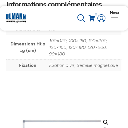
Informations complémentaires
Menu
0
Poids
ND
Dimensions
ND
100×120, 100×150, 100×200,
Dimensions Ht x
120×150, 120×180, 120×200,
Lg (cm)
90×180
Fixation
Fixation à vis, Semelle magnétique