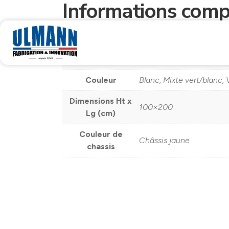
Informations comp
Poids
ND
Dimensions
ND
Couleur
Blanc, Mixte vert/blanc, 
Dimensions Ht x
100×200
Lg (cm)
Couleur de
Châssis jaune
chassis