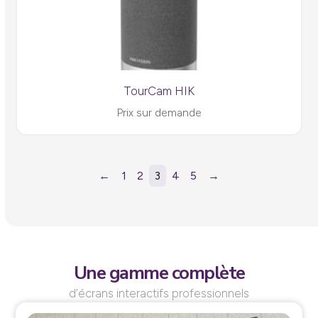
TourCam HIK
Prix sur demande
←
1
2
3
4
5
→
Une gamme complète
d’écrans interactifs professionnels