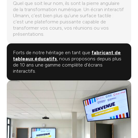
Quel que soit leur nom, ils sont la pierre angulaire
de la transformation numérique. Un écran interactif
Ulmann, c’est bien plus qu’une surface tactile :
c’est une plateforme puissante capable de
transformer vos cours, vos réunions ou vos
présentations.
Forts de notre héritage en tant que
fabricant de
tableaux éducatifs
, nous proposons depuis plus
de 10 ans une gamme complète d’écrans
interactifs.