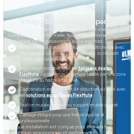
Design, ergonomie et
intégration dans vos espaces
Chez Ulmann, le design est pensé comme une
composante fonctionnelle. Nos écrans interactifs
s’intègrent harmonieusement à vos espaces :
Intégration aux solutions d’écriture traditionnelle avec
des tableaux coulissants qui masquent ou révèlent
l'écran selon les besoins
Association possible avec les
tableaux design
FlexNote
qui prolonge la surface tactile par une zone
d'écriture au feutre effaçable
Coordination esthétique et de réduction du bruit avec
les
solutions acoustiques FlexMute
Fixation murale invisible ou support mobile discret
Câblage intégré pour une finition épurée et
professionnelle
Chaque installation est conçue pour être à la fois
esthétique, ergonomique et performante.