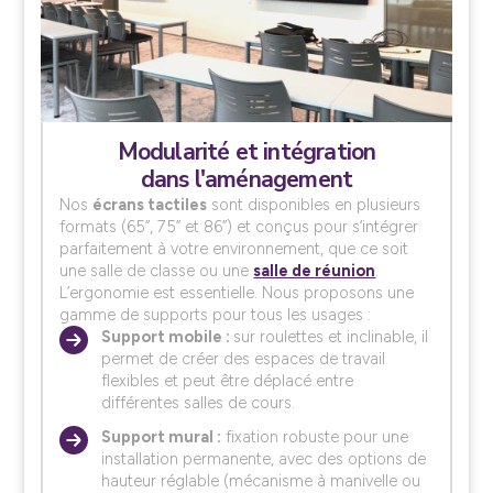
Modularité et intégration
dans l'aménagement
Nos
écrans tactiles
sont disponibles en plusieurs
formats (65’’, 75’’ et 86’’) et conçus pour s’intégrer
parfaitement à votre environnement, que ce soit
une salle de classe ou une
salle de réunion
.
L’ergonomie est essentielle. Nous proposons une
gamme de supports pour tous les usages :
Support mobile :
sur roulettes et inclinable, il
permet de créer des espaces de travail
flexibles et peut être déplacé entre
différentes salles de cours.
Support mural :
fixation robuste pour une
installation permanente, avec des options de
hauteur réglable (mécanisme à manivelle ou