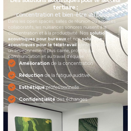
Des solutions acoustiques pour le secteur
tertiaire :
concentration et bien-être au bureau
Dans les open spaces, salles de réunion ou espaces
collaboratifs, les nuisances sonores nuisent à la
concentration et à la productivité. Nos
solutions
acoustiques pour bureaux
et nos
solutions
acoustiques pour le télétravail
contribuent à créer
un environnement plus calme, propice à la
communication et au travail d’équipe.
Amélioration
de la concentration
Réduction
de la fatigue auditive
Esthétique
professionnelle
Confidentialité
des échanges