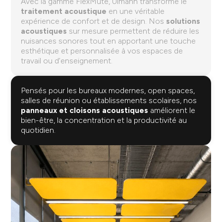
Avec la gamme FlexMute, Ulmann transforme le
traitement acoustique
en une véritable
expérience de confort et de design. Nos
solutions
acoustiques
sur mesure permettent de réduire les
nuisances sonores tout en apportant une touche
esthétique et personnalisée à vos espaces de
travail ou d’enseignement.
Pensés pour les bureaux modernes, open spaces,
salles de réunion ou établissements scolaires, nos
panneaux et cloisons acoustiques
améliorent le
bien-être, la concentration et la productivité au
quotidien.