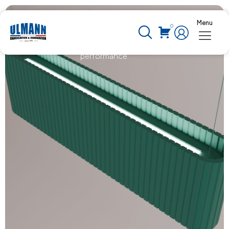
Menu
Solutions acoustiques
0
Solutions acoustiques : allier confort, design et
performance