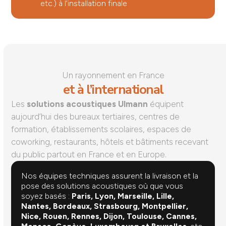
etc.) à l’installation finale
Un rayonnement en France
et à l’international
Les
solutions acoustiques Ulmann
équipent
aujourd’hui des bureaux tertiaires, centres de
formation, établissements scolaires, espaces de
coworking, restaurants, hôtels et bâtiments recevant
du public partout en France et en Europe.
Nos équipes techniques assurent la livraison et la
pose des solutions acoustiques où que vous
soyez basés :
Paris, Lyon, Marseille, Lille,
Nantes, Bordeaux, Strasbourg, Montpellier,
Nice, Rouen, Rennes, Dijon, Toulouse, Cannes,