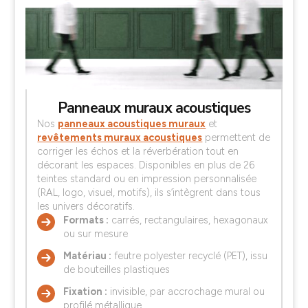
Panneaux muraux acoustiques
Nos
panneaux acoustiques muraux
et
revêtements muraux acoustiques
permettent de
corriger les échos et la réverbération tout en
décorant les espaces. Disponibles en plus de 26
teintes standard ou en impression personnalisée
(RAL, logo, visuel, motifs), ils s’intègrent dans tous
les univers décoratifs.
Formats :
carrés, rectangulaires, hexagonaux
ou sur mesure
Matériau :
feutre polyester recyclé (PET), issu
de bouteilles plastiques
Fixation :
invisible, par accrochage mural ou
profilé métallique