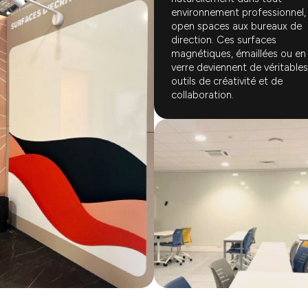
environnement professionnel,
open spaces aux bureaux de
direction. Ces surfaces
magnétiques, émaillées ou en
verre deviennent de véritables
outils de créativité et de
collaboration.