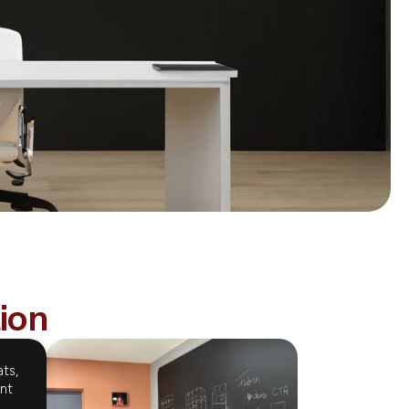
tion
ats,
ent