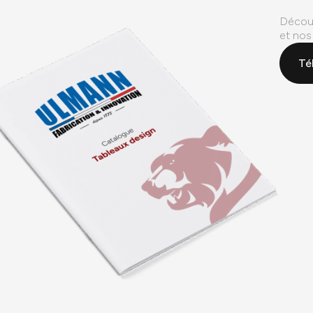
Découv
et nos
Té