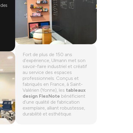
 des
Fort de plus de 150 ans
d’expérience, Ulmann met son
savoir-faire industriel et créatif
au service des espaces
professionnels. Conçus et
fabriqués en France, à Saint-
Valérien (Yonne), les
tableaux
design FlexNote
bénéficient
d’une qualité de fabrication
exemplaire, alliant robustesse,
durabilité et esthétique.