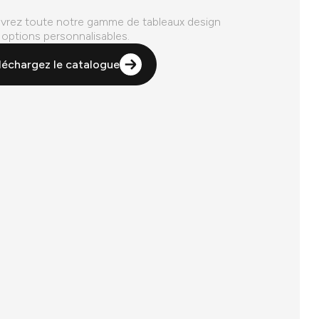
rez toute notre gamme de tableaux design
 options personnalisables.
léchargez le catalogue