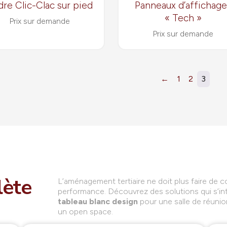
re Clic-Clac sur pied
Panneaux d’affichage
« Tech »
Prix sur demande
Prix sur demande
←
1
2
3
ète
L’aménagement tertiaire ne doit plus faire de c
performance. Découvrez des solutions qui s’int
tableau blanc design
pour une salle de réuni
un open space.